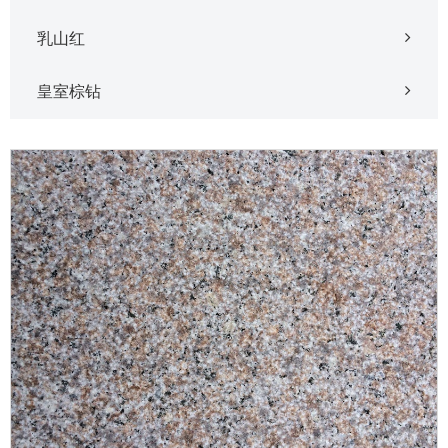
乳山红
皇室棕钻