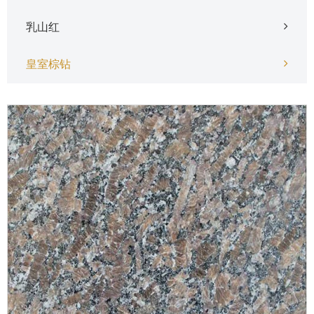
乳山红
皇室棕钻