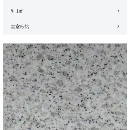
乳山红
皇室棕钻